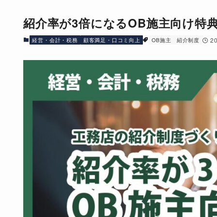
紹介率が3倍になるOB施主向け特
経営・会計・税務
顧客満足・口コミ向上
OB施主
紹介制度
2