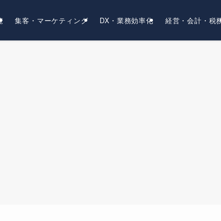
覧
集客・マーケティング
DX・業務効率化
経営・会計・税