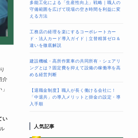
多能工化による「生産性向上」戦略｜職人の
守備範囲を広げて現場の空き時間を利益に変
える方法
工務店の経理を楽にするコーポレートカー
ド・法人カード導入ガイド｜立替精算ゼロ＆
違いを徹底解説
建設機械・高所作業車の共同所有・シェアリ
ングとは？固定費を抑えて設備の稼働率を高
り
める経営判断
紹介
い」
【退職金制度】職人が長く働ける会社に！
「中退共」の導入メリットと掛金の設定・導
入手順
てい
人気記事
ル