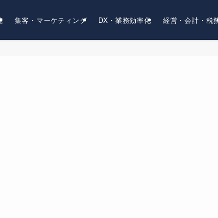
覧
集客・マーケティング
DX・業務効率化
経営・会計・税