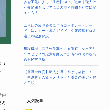
多能工化による「生産性向上」戦略｜職人の
守備範囲を広げて現場の空き時間を利益に変
える方法
工務店の経理を楽にするコーポレートカー
ド・法人カード導入ガイド｜立替精算ゼロ＆
違いを徹底解説
建設機械・高所作業車の共同所有・シェアリ
ングとは？固定費を抑えて設備の稼働率を高
める経営判断
よう
下
【退職金制度】職人が長く働ける会社に！
「中退共」の導入メリットと掛金の設定・導
入手順
積内
人気記事
そろ