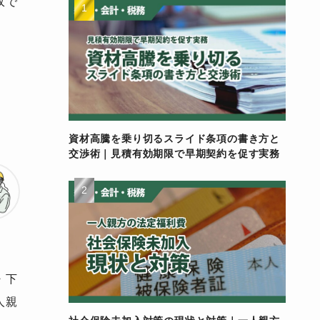
収で
資材高騰を乗り切るスライド条項の書き方と
交渉術｜見積有効期限で早期契約を促す実務
・下
人親