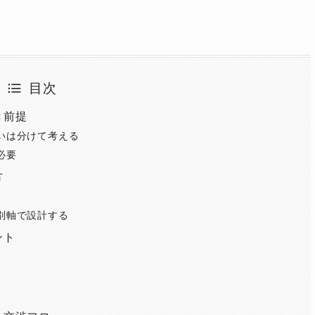
目次
き前提
いは分けて考える
必要
方
別軸で設計する
ント