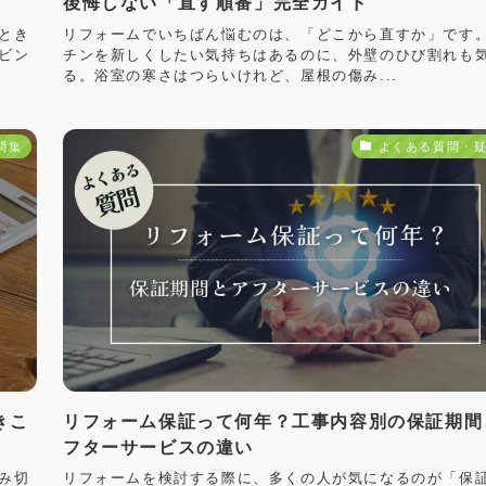
後悔しない「直す順番」完全ガイド
とき
リフォームでいちばん悩むのは、「どこから直すか」です
ビン
チンを新しくしたい気持ちはあるのに、外壁のひび割れも
る。浴室の寒さはつらいけれど、屋根の傷み...
問集
よくある質問・
きこ
リフォーム保証って何年？工事内容別の保証期間
フターサービスの違い
み切
リフォームを検討する際に、多くの人が気になるのが「保