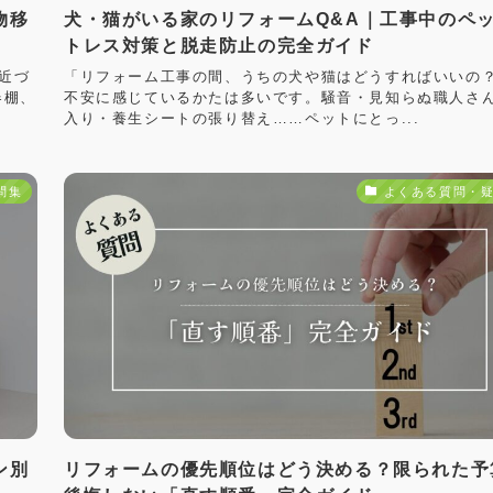
物移
犬・猫がいる家のリフォームQ&A｜工事中のペ
トレス対策と脱走防止の完全ガイド
近づ
「リフォーム工事の間、うちの犬や猫はどうすればいいの
器棚、
不安に感じているかたは多いです。騒音・見知らぬ職人さ
入り・養生シートの張り替え……ペットにとっ...
問集
よくある質問・
ン別
リフォームの優先順位はどう決める？限られた予