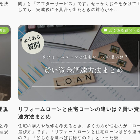
を決
間」と「アフターサービス」です。せっかくお金をかけて
しても、完成後に不具合が出たときの対応が不...
問集
よくある質問・
理規
リフォームローンと住宅ローンの違いは？賢い資
達方法まとめ
と考
住宅の購入や改修を考えるとき、多くの方が悩むのが「ロ
理規
選び方」です。「リフォームローンと住宅ローンはどう違
の？」「どちらを選べばお得なの？」といった疑...