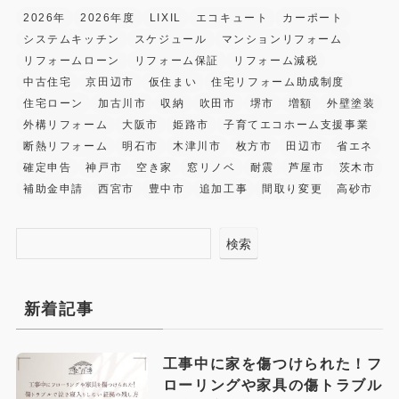
2026年
2026年度
LIXIL
エコキュート
カーポート
システムキッチン
スケジュール
マンションリフォーム
リフォームローン
リフォーム保証
リフォーム減税
中古住宅
京田辺市
仮住まい
住宅リフォーム助成制度
住宅ローン
加古川市
収納
吹田市
堺市
増額
外壁塗装
外構リフォーム
大阪市
姫路市
子育てエコホーム支援事業
断熱リフォーム
明石市
木津川市
枚方市
田辺市
省エネ
確定申告
神戸市
空き家
窓リノベ
耐震
芦屋市
茨木市
補助金申請
西宮市
豊中市
追加工事
間取り変更
高砂市
検索
新着記事
工事中に家を傷つけられた！フ
ローリングや家具の傷トラブル