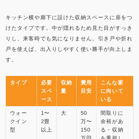
キッチン横や廊下に設けた収納スペースに扉をつ
けたタイプです。中が隠れるため見た目がすっき
りし、来客時でも気になりません。引き戸や折れ
戸を使えば、出入りしやすく使い勝手が向上しま
す。
タイプ
必要
収納
費用
こんな家
スペ
量
目安
に向いて
ース
いる
ウォー
1〜
大
50
間取りに
クイン
2畳
万〜
余裕があ
型
以上
150
る・収納
万円
を重視し