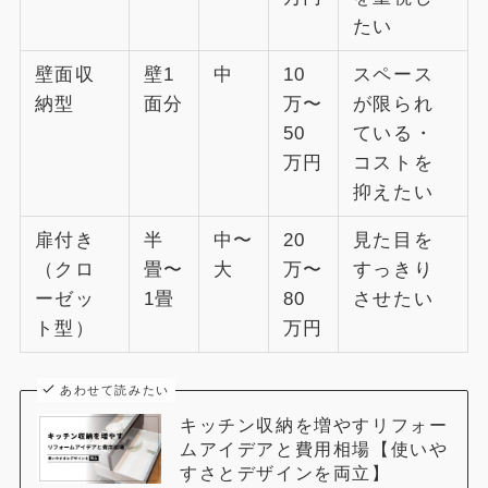
たい
壁面収
壁1
中
10
スペース
納型
面分
万〜
が限られ
50
ている・
万円
コストを
抑えたい
扉付き
半
中〜
20
見た目を
（クロ
畳〜
大
万〜
すっきり
ーゼッ
1畳
80
させたい
ト型）
万円
あわせて読みたい
キッチン収納を増やすリフォー
ムアイデアと費用相場【使いや
すさとデザインを両立】