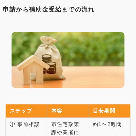
申請から補助金受給までの流れ
ステップ
内容
目安期間
① 事前相談
市住宅政策
約1〜2週間
課や業者に