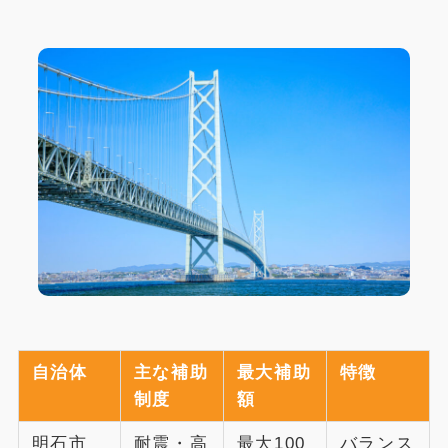
自治体
主な補助
最大補助
特徴
制度
額
明石市
耐震・高
最大100
バランス