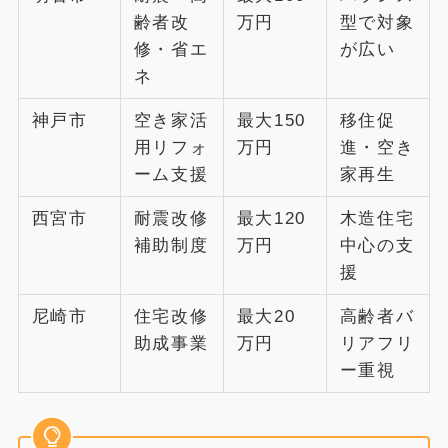
齢者改
万円
型で対象
修・省エ
が広い
ネ
神戸市
空き家活
最大150
移住促
用リフォ
万円
進・空き
ーム支援
家再生
西宮市
耐震改修
最大120
木造住宅
補助制度
万円
中心の支
援
尼崎市
住宅改修
最大20
高齢者バ
助成事業
万円
リアフリ
ー重視