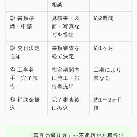
相談
② 書類準
見積書・図
約2週間
備・申請
面・写真な
どを提出
③ 交付決定
書類審査を
約1ヶ月
通知
経て決定
④ 工事着
指定期間内
工期により
手・完了報
に施工・報
異なる
告
告書提出
⑤ 補助金振
完了審査後
約1〜2ヶ月
込
に振込
後
「写真の撮り方」が不適切だと再提出