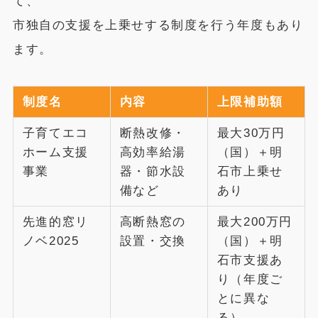
て、
市独自の支援を上乗せする制度を行う年度もあり
ます。
制度名
内容
上限補助額
子育てエコ
断熱改修・
最大30万円
ホーム支援
高効率給湯
（国）＋明
事業
器・節水設
石市上乗せ
備など
あり
先進的窓リ
高断熱窓の
最大200万円
ノベ2025
設置・交換
（国）＋明
石市支援あ
り（年度ご
とに異な
る）