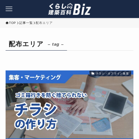
TOP
記事一覧
配布エリア
配布エリア
– tag –
チラシ・オフライン集客