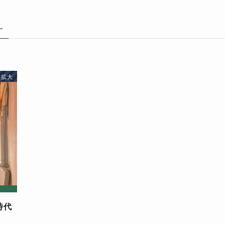
–
業拡大
時代