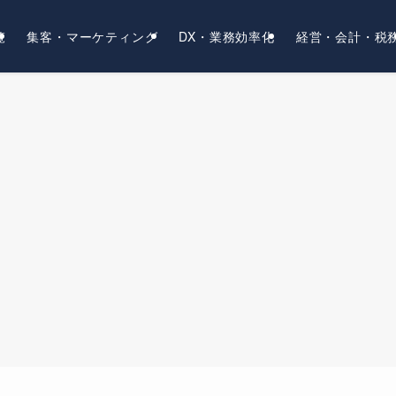
覧
集客・マーケティング
DX・業務効率化
経営・会計・税