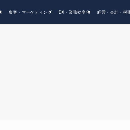
覧
集客・マーケティング
DX・業務効率化
経営・会計・税