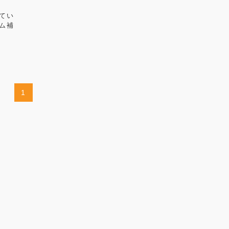
てい
ム補
1