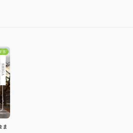
賀県
金ま