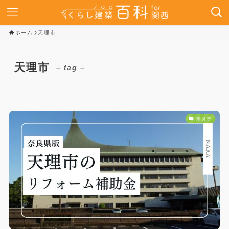
ホーム
天理市
天理市
– tag –
奈良県