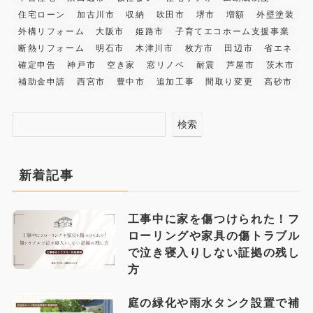
住宅ローン
加古川市
収納
吹田市
堺市
増額
外壁塗装
外構リフォーム
大阪市
姫路市
子育てエコホーム支援事業
断熱リフォーム
明石市
木津川市
枚方市
田辺市
省エネ
確定申告
神戸市
空き家
窓リノベ
耐震
芦屋市
茨木市
補助金申請
西宮市
豊中市
追加工事
間取り変更
高砂市
検索
新着記事
工事中に家を傷つけられた！フ
ローリングや家具の傷トラブル
で泣き寝入りしない証拠の残し
方
庭の緑化や雨水タンク設置で補